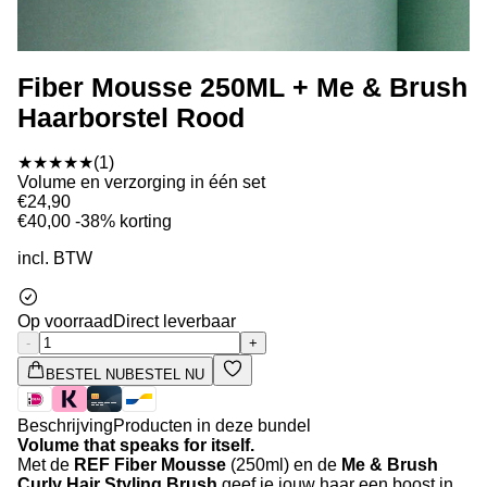
Fiber Mousse 250ML + Me & Brush
Haarborstel Rood
★★★★★
(1)
Volume en verzorging in één set
€24,90
€40,00
-38% korting
incl. BTW
Op voorraad
Direct leverbaar
-
+
BESTEL NU
BESTEL NU
Beschrijving
Producten in deze bundel
Volume that speaks for itself.
Met de
REF Fiber Mousse
(250ml) en de
Me & Brush
Curly Hair Styling Brush
geef je jouw haar een boost in