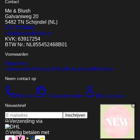
Contact
Me & Blush
Galvaniweg 20
5482 TN
Schijndel
(NL)
073-7200441
info@meandblush.nl
KVK: 63917254
BTW Nr.: NL855452468B01
Voorwaarden
Algemene
voorwaarden
Privacy Policy
Retourbeleid
Klachten
Neem contact op
Bel ons
Contactformulier
Mijn account
Nieuwsbrief
Inschrijven
Verzending via
Veilig betalen met